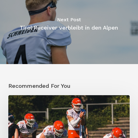
Next Post
Tirol Receiver verbleibt in den Alpen
Recommended For You
Potsdam
Royals
dominieren
auch
mit