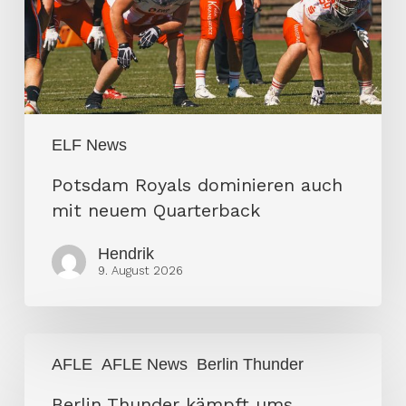
neuem
Quarterback
ELF News
Potsdam Royals dominieren auch
mit neuem Quarterback
Hendrik
9. August 2026
Berlin
AFLE
AFLE News
Berlin Thunder
Thunder
kämpft
Berlin Thunder kämpft ums