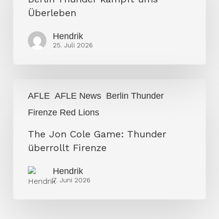
ums
Überleben
Überleben
Hendrik
25. Juli 2026
The
AFLE
AFLE News
Berlin Thunder
Jon
Firenze Red Lions
Cole
Game:
The Jon Cole Game: Thunder
Thunder
überrollt Firenze
überrollt
Firenze
Hendrik
7. Juni 2026