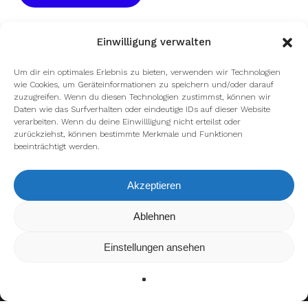
Einwilligung verwalten
Um dir ein optimales Erlebnis zu bieten, verwenden wir Technologien
wie Cookies, um Geräteinformationen zu speichern und/oder darauf
zuzugreifen. Wenn du diesen Technologien zustimmst, können wir
Daten wie das Surfverhalten oder eindeutige IDs auf dieser Website
verarbeiten. Wenn du deine Einwillligung nicht erteilst oder
zurückziehst, können bestimmte Merkmale und Funktionen
beeinträchtigt werden.
Akzeptieren
Wir verwenden Cookies, um dir die bestmögliche Erfahrung auf
Ablehnen
unserer Website zu bieten.
In den
Einstellungen
kannst du erfahren, welche Cookies wir
Einstellungen ansehen
verwenden oder sie ausschalten.
Zustimmen
Ablehnen
Einstellungen