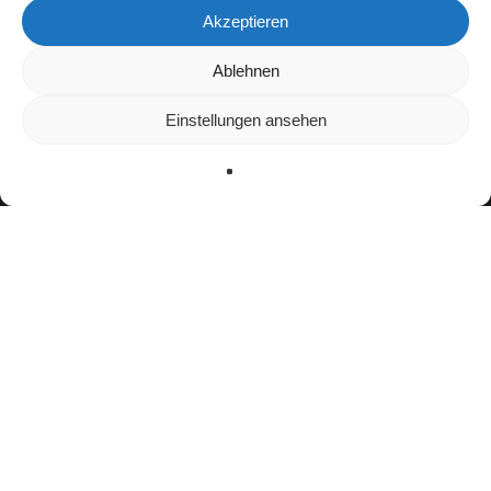
Akzeptieren
Wir verwenden Cookies, um dir die bestmögliche Erfahrung auf
Ablehnen
unserer Website zu bieten.
In den
Einstellungen
kannst du erfahren, welche Cookies wir
Einstellungen ansehen
verwenden oder sie ausschalten.
Zustimmen
Ablehnen
Einstellungen