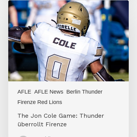
The
Jon
Cole
Game:
Thunder
überrollt
Firenze
AFLE
AFLE News
Berlin Thunder
Firenze Red Lions
The Jon Cole Game: Thunder
überrollt Firenze