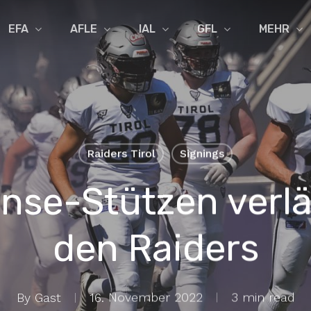
EFA
AFLE
IAL
GFL
MEHR
Raiders Tirol
Signings
nse-Stützen verl
den Raiders
By
Gast
16. November 2022
3 min read