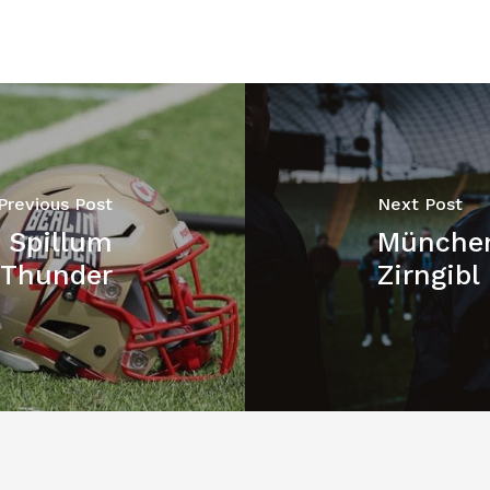
Previous Post
Next Post
x Spillum
München 
 Thunder
Zirngibl