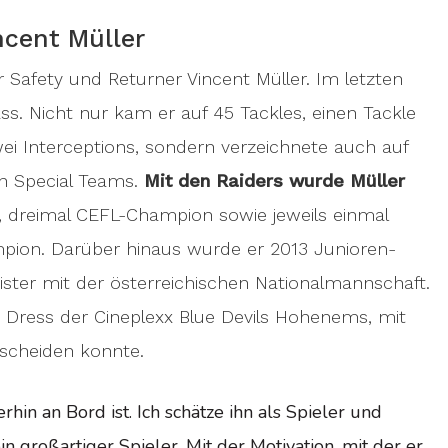
ncent Müller
r Safety und Returner Vincent Müller. Im letzten
ss. Nicht nur kam er auf 45 Tackles, einen Tackle
wei Interceptions, sondern verzeichnete auch auf
en Special Teams.
Mit den Raiders wurde Müller
, dreimal CEFL-Champion sowie jeweils einmal
pion. Darüber hinaus wurde er 2013 Junioren-
ster mit der österreichischen Nationalmannschaft.
im Dress der Cineplexx Blue Devils Hohenems, mit
tscheiden konnte.
rhin an Bord ist. Ich schätze ihn als Spieler und
in großartiger Spieler. Mit der Motivation, mit der er