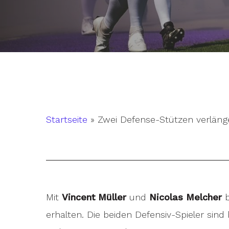
Startseite
»
Zwei Defense-Stützen verläng
Mit
Vincent Müller
und
Nicolas Melcher
b
Hit enter to search or ESC to close
erhalten. Die beiden Defensiv-Spieler sind