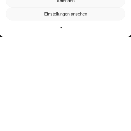
Wir verwenden Cookies, um dir die bestmögliche Erfahrung auf
Ablehnen
unserer Website zu bieten.
In den
Einstellungen
kannst du erfahren, welche Cookies wir
Einstellungen ansehen
verwenden oder sie ausschalten.
Zustimmen
Ablehnen
Einstellungen
facebook
youtube
instagram
spotify
twitch