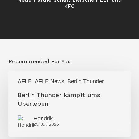
KFC
Recommended For You
Berlin
AFLE
AFLE News
Berlin Thunder
Thunder
kämpft
Berlin Thunder kämpft ums
ums
Überleben
Überleben
Hendrik
25. Juli 2026