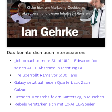
Klicke hier, um Marketing-Cookies zu
akzeptieren und diesen Inhalt zu aktivieren
Das könnte dich auch interessieren:
„Ich brauchte mehr Stabilität“ – Edwards über
seinen AFLE Abschied in Richtung GFL
Fire überrollt Rams vor 5.136 Fans
Galaxy setzt auf neuen Quarterback Zach
Calzada
Dresden Monarchs feiern Kantersieg in München
Rebels verstärken sich mit Ex-AFLE-Spieler