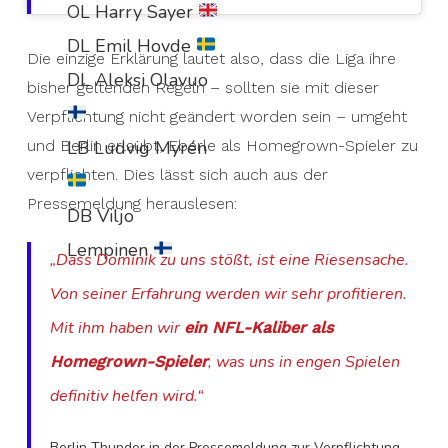
OL Harry Sayer
DL Emil Hovde
Die einzige Erklärung lautet also, dass die Liga ihre
DL Aleksi Olavuo
bisher geltenden Regeln – sollten sie mit dieser
Verpflichtung nicht geändert worden sein – umgeht
LB Ludvig Myrén
und Berlin erlaubt, Eberle als Homegrown-Spieler zu
verpflichten. Dies lässt sich auch aus der
Pressemeldung herauslesen:
DB Viljo
Lempinen
„Dass Dominik zu uns stößt, ist eine Riesensache.
Von seiner Erfahrung werden wir sehr profitieren.
Mit ihm haben wir
ein NFL-Kaliber als
, was uns in engen Spielen
Homegrown-Spieler
definitiv helfen wird.“
Berlin Thunder in der Pressemeldung zur Verpflichtung