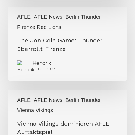
The
AFLE
AFLE News
Berlin Thunder
Jon
Firenze Red Lions
Cole
Game:
The Jon Cole Game: Thunder
Thunder
überrollt Firenze
überrollt
Firenze
Hendrik
7. Juni 2026
Vienna
AFLE
AFLE News
Berlin Thunder
Vikings
Vienna Vikings
dominieren
AFLE
Vienna Vikings dominieren AFLE
Auftaktspiel
Auftaktspiel