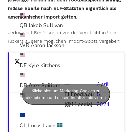
müsse Eberle nach ELF-Statuten eigentlich als
amerikanischer Import gelten.
QB Jakeb Sullivan
Jedoch hat Berlin schon vor der Verpflichtung des
Kickers all seine möglichen Import-Spots vergeben:
WR Aaron Jackson
DE Kyle Kitchens
—
April
DB Alex Spillum
Klicke hier, um Marketing-Cookies zu
ELFpedia.eu
5,
akzeptieren und diesen Inhalt zu aktivieren
(@11pedia)
2024
OL Lucas Lavin