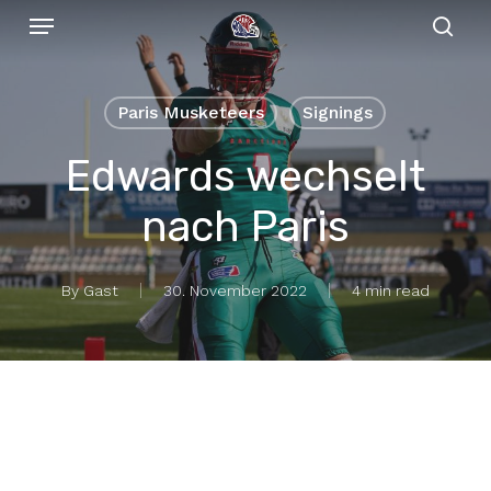
Menu
Skip
to
sear
main
content
Paris Musketeers
Signings
Edwards wechselt
nach Paris
By
Gast
30. November 2022
4 min read