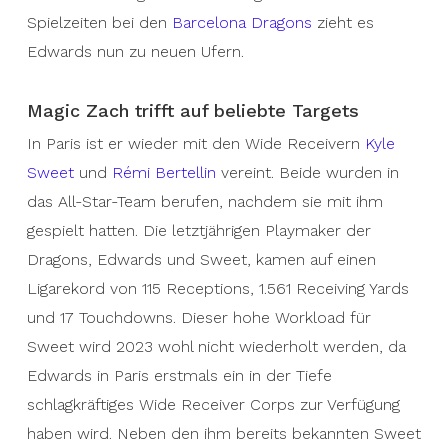
Edwards‘ career
Spielzeiten bei den
Barcelona Dragons
zieht es
Edwards nun zu neuen Ufern.
Edwards attended Henry Sibley High School.
Afterwards, he was recruited by St. Scholastica
Magic Zach trifft auf beliebte Targets
College (NCAA: Division III), where he became a
starter for the Saints during his sophomore year.
In Paris ist er wieder mit den Wide Receivern
Kyle
Throughout his college career, Edwards threw
Sweet
und
Rémi Bertellin
vereint. Beide wurden in
for 90 touchdowns (40 interceptions) and 9,024
das All-Star-Team berufen, nachdem sie mit ihm
yards.
He left college with three straight
gespielt hatten. Die letztjährigen Playmaker der
Upper Midwest Athletic Conference (UMAC)
Dragons, Edwards und Sweet, kamen auf einen
first-team honors.
Edwards‘ collegiate success
Ligarekord von 115 Receptions, 1.561 Receiving Yards
earned him an invitation to the 2019 FCS Bowl,
und 17 Touchdowns. Dieser hohe Workload für
where he was named MVP. In the winter of 2020,
Sweet wird 2023 wohl nicht wiederholt werden, da
Edwards began his professional career in the
Edwards in Paris erstmals ein in der Tiefe
Spanish LNFA Series B with the L’Hospitalet
schlagkräftiges Wide Receiver Corps zur Verfügung
Pioneers. He led his team to promotion
haben wird. Neben den ihm bereits bekannten Sweet