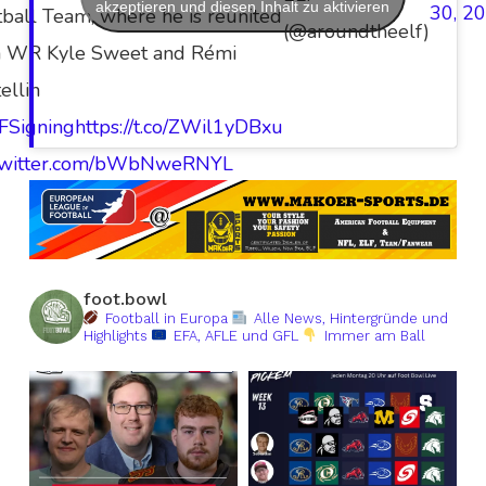
akzeptieren und diesen Inhalt zu aktivieren
30, 2
ball Team, where he is reunited
(@aroundtheelf)
h WR Kyle Sweet and Rémi
ellin
FSigning
https://t.co/ZWil1yDBxu
.twitter.com/bWbNweRNYL
foot.bowl
Football in Europa
Alle News, Hintergründe und
Highlights
EFA, AFLE und GFL
Immer am Ball