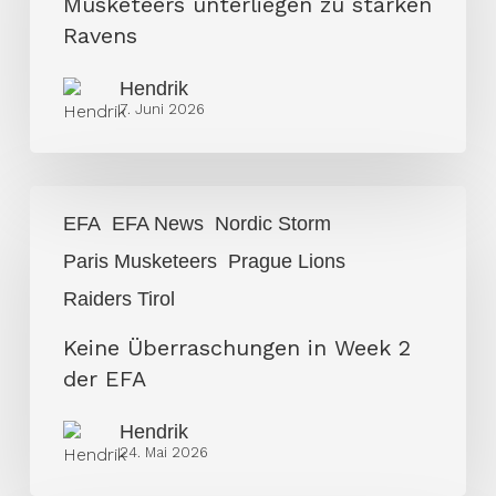
Musketeers unterliegen zu starken
Ravens
Ravens
Hendrik
7. Juni 2026
Keine
EFA
EFA News
Nordic Storm
Überraschungen
Paris Musketeers
Prague Lions
in
Week
Raiders Tirol
2
Keine Überraschungen in Week 2
der
der EFA
EFA
Hendrik
24. Mai 2026