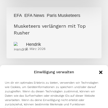
Musketeers
EFA
EFA News
Paris Musketeers
verlängern
mit
Musketeers verlängern mit Top
Top
Rusher
Rusher
Hendrik
8. März 2026
Einwilligung verwalten
Um dir ein optimales Erlebnis zu bieten, verwenden wir Technologien
wie Cookies, um Geräteinformationen zu speichern und/oder darauf
zuzugreifen. Wenn du diesen Technologien zustimmst, können wir
Daten wie das Surfverhalten oder eindeutige IDs auf dieser Website
verarbeiten. Wenn du deine Einwillligung nicht erteilst oder
zurückziehst, können bestimmte Merkmale und Funktionen