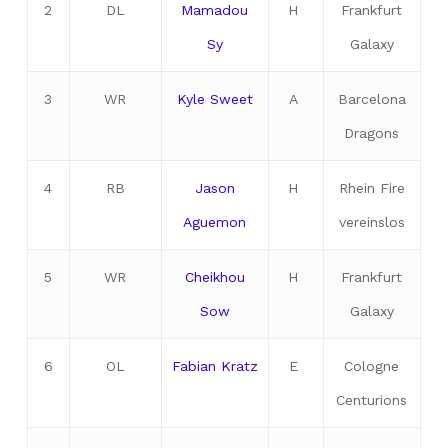
2
DL
Mamadou
H
Frankfurt
Sy
Galaxy
3
WR
Kyle Sweet
A
Barcelona
Dragons
4
RB
Jason
H
Rhein Fire
Aguemon
vereinslos
5
WR
Cheikhou
H
Frankfurt
Sow
Galaxy
6
OL
Fabian Kratz
E
Cologne
Centurions