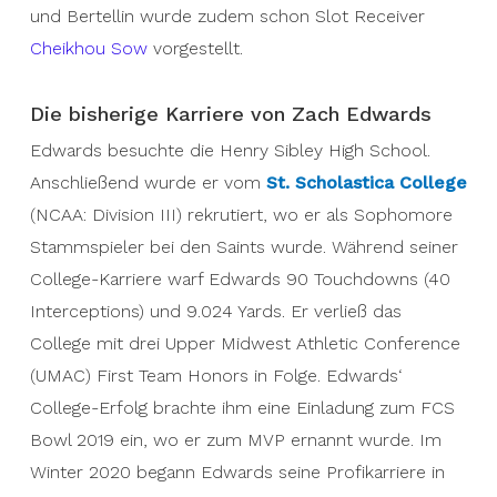
alongside tight end Adrià Botella Moreno. He was
und Bertellin wurde zudem schon Slot Receiver
then signed by the Barcelona Dragons for the
Cheikhou Sow
vorgestellt.
2021 ELF season and the rest is history.
Die bisherige Karriere von Zach Edwards
Edwards besuchte die Henry Sibley High School.
Anschließend wurde er vom
St. Scholastica College
(NCAA: Division III) rekrutiert, wo er als Sophomore
Stammspieler bei den Saints wurde. Während seiner
College-Karriere warf Edwards 90 Touchdowns (40
Interceptions) und 9.024 Yards. Er verließ das
College mit drei Upper Midwest Athletic Conference
(UMAC) First Team Honors in Folge. Edwards‘
College-Erfolg brachte ihm eine Einladung zum FCS
Bowl 2019 ein, wo er zum MVP ernannt wurde. Im
Winter 2020 begann Edwards seine Profikarriere in