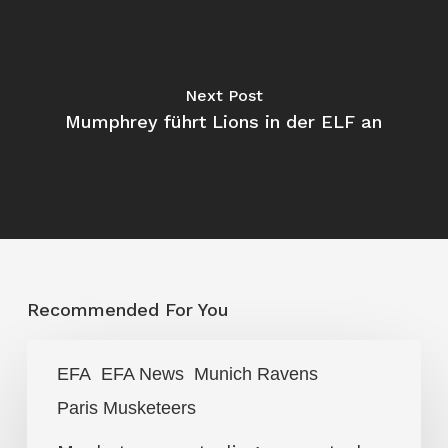
Next Post
Mumphrey führt Lions in der ELF an
Recommended For You
Musketeers
EFA
EFA News
Munich Ravens
unterliegen
Paris Musketeers
zu
starken