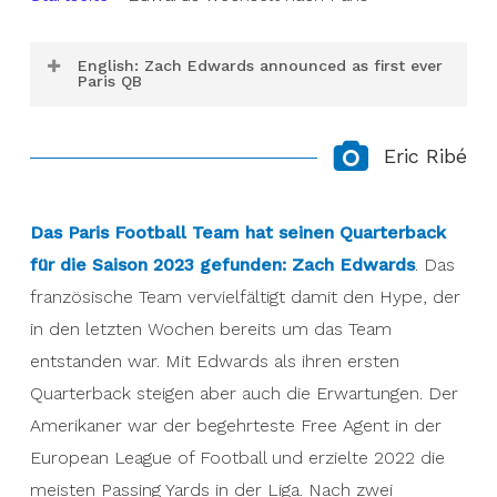
English: Zach Edwards announced as first ever
Paris QB
The Paris Football Team has found its
Eric Ribé
quarterback for the 2023 season:
The French
team’s first ever signal caller is Zach Edwards.
The American was the most sought-after free
Das Paris Football Team hat seinen Quarterback
agent in the European League of Football, racking
für die Saison 2023 gefunden:
Zach Edwards
. Das
up the most passing yards in the league in 2022.
französische Team vervielfältigt damit den Hype, der
After two seasons with the Barcelona Dragons,
in den letzten Wochen bereits um das Team
Edwards is moving on to new shores. In Paris,
entstanden war. Mit Edwards als ihren ersten
however, he is reunited with wide receivers Kyle
Quarterback steigen aber auch die Erwartungen. Der
Sweet and Rémi Bertellin. Both were named to
Amerikaner war der begehrteste Free Agent in der
the All-Star team after playing with Edwards.
European League of Football und erzielte 2022 die
meisten Passing Yards in der Liga. Nach zwei