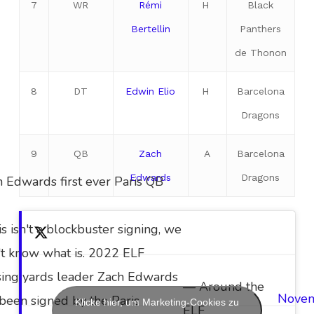
7
WR
Rémi
H
Black
Bertellin
Panthers
de Thonon
8
DT
Edwin Elio
H
Barcelona
Dragons
9
QB
Zach
A
Barcelona
Edwards
Dragons
 Edwards first ever Paris QB
his isn't a blockbuster signing, we
t know what is. 2022 ELF
sing yards leader Zach Edwards
— Around the
Nove
been signed by the Paris
Klicke hier, um Marketing-Cookies zu
ELF