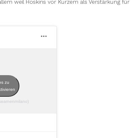
lem weil Hoskins vor Kurzem als Verstärkung für
es zu
tivieren
@seamenmilano)