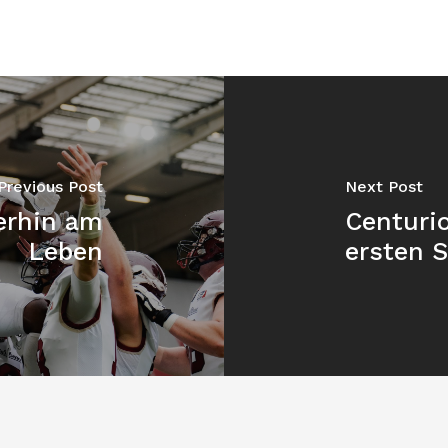
Previous Post
Next Post
terhin am
Centuri
Leben
ersten 