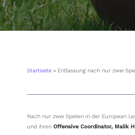
Startseite
»
Entlassung nach nur zwei Spi
Nach nur zwei Spielen in der European Le
Hit enter to search or ESC to close
und ihren
Offensive Coordinator, Malik 