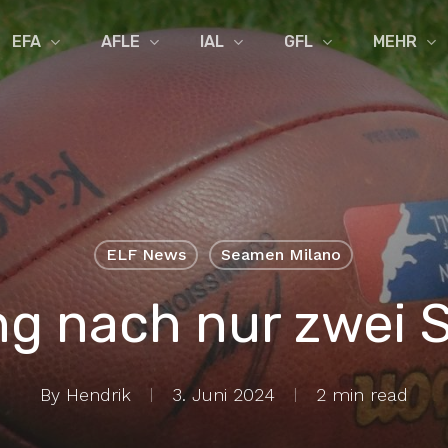
EFA
AFLE
IAL
GFL
MEHR
ELF News
Seamen Milano
g nach nur zwei 
By
Hendrik
3. Juni 2024
2 min read