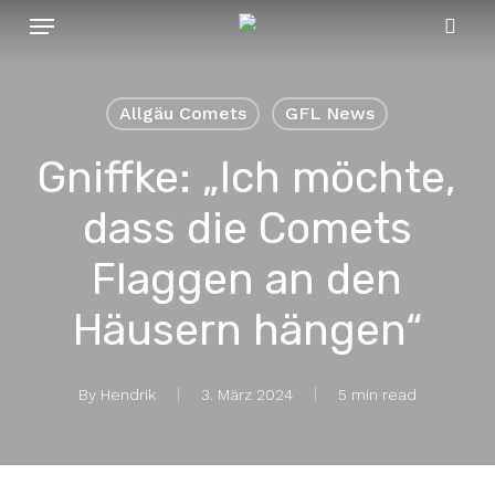
Menu
Skip
to
sear
main
content
Allgäu Comets
GFL News
Gniffke: „Ich möchte,
dass die Comets
Flaggen an den
Häusern hängen“
By
Hendrik
3. März 2024
5 min read