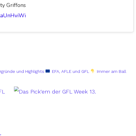
y Griffons
OtaUnHviWi
rgründe und Highlights
EFA, AFLE und GFL
Immer am Ball