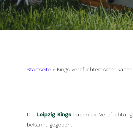
Startseite
»
Kings verpflichten Amerikane
Die
Leipzig Kings
haben die Verpflichtung
Hit enter to search or ESC to close
bekannt gegeben.