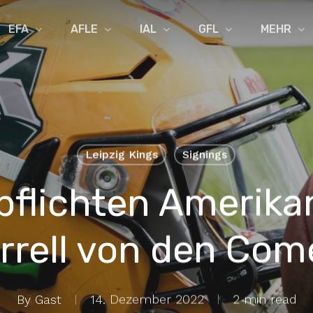
EFA
AFLE
IAL
GFL
MEHR
Leipzig Kings
Signings
pflichten Amerik
rrell von den Com
By
Gast
14. Dezember 2022
2 min read