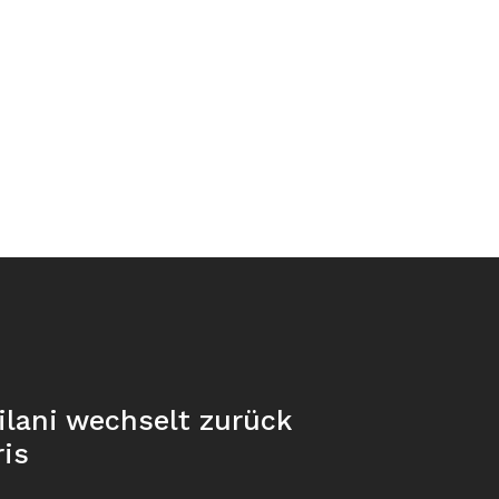
ilani wechselt zurück
ris