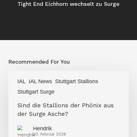
Tight End Eichhorn wechselt zu Surge
Recommended For You
Sind
IAL
IAL News
Stuttgart Stallions
die
Stuttgart Surge
Stallions
der
Sind die Stallions der Phönix aus
Phönix
der Surge Asche?
aus
der
Hendrik
20. Februar 2026