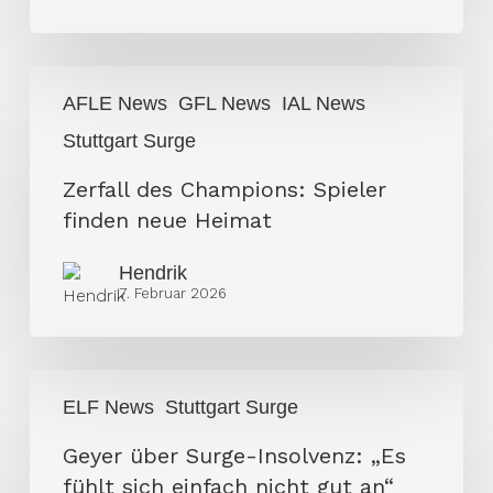
Surge
Asche?
Zerfall
AFLE News
GFL News
IAL News
des
Stuttgart Surge
Champions:
Spieler
Zerfall des Champions: Spieler
finden
finden neue Heimat
neue
Heimat
Hendrik
7. Februar 2026
Geyer
ELF News
Stuttgart Surge
über
Surge-
Geyer über Surge-Insolvenz: „Es
Insolvenz:
fühlt sich einfach nicht gut an“