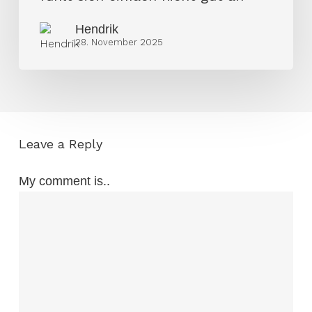
„Es
Hendrik
fühlt
28. November 2025
sich
einfach
nicht
gut
an“
Leave a Reply
My comment is..