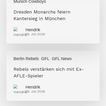
Munich Cowboys
feiern
Kantersieg
Dresden Monarchs feiern
in
Kantersieg in München
München
Hendrik
26. Juli 2026
Rebels
Berlin Rebels
GFL
GFL News
verstärken
sich
Rebels verstärken sich mit Ex-
mit
AFLE-Spieler
Ex-
Hendrik
AFLE-
26. Juli 2026
Spieler