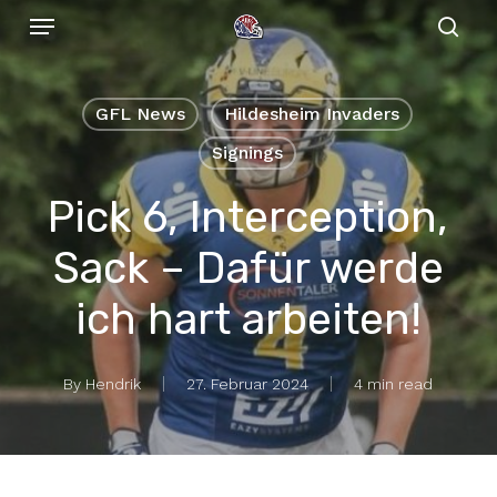
Menu
Skip
to
sear
main
content
GFL News
Hildesheim Invaders
Signings
Pick 6, Interception,
Sack – Dafür werde
ich hart arbeiten!
By
Hendrik
27. Februar 2024
4 min read