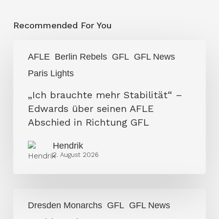
Recommended For You
„Ich
AFLE
Berlin Rebels
GFL
GFL News
brauchte
Paris Lights
mehr
Stabilität“
„Ich brauchte mehr Stabilität“ –
–
Edwards über seinen AFLE
Edwards
Abschied in Richtung GFL
über
Hendrik
seinen
2. August 2026
AFLE
Abschied
in
Dresden
Richtung
Dresden Monarchs
GFL
GFL News
Monarchs
GFL