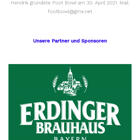
Hendrik gründete Foot Bowl am 30. April 2021. Mail:
footbowl@gmx.net
Unsere Partner und Sponsoren