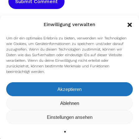
Einwilligung verwalten
Um dir ein optimales Erlebnis zu bieten, verwenden wir Technologien
wie Cookies, um Geräteinformationen zu speichern und/oder darauf
zuzugreifen. Wenn du diesen Technologien zustimmst, können wir
Daten wie das Surfverhalten oder eindeutige IDs auf dieser Website
verarbeiten. Wenn du deine Einwillligung nicht erteilst oder
zurückziehst, können bestimmte Merkmale und Funktionen
beeinträchtigt werden.
Akzeptieren
Wir verwenden Cookies, um dir die bestmögliche Erfahrung auf
Ablehnen
unserer Website zu bieten.
In den
Einstellungen
kannst du erfahren, welche Cookies wir
Einstellungen ansehen
verwenden oder sie ausschalten.
Zustimmen
Ablehnen
Einstellungen