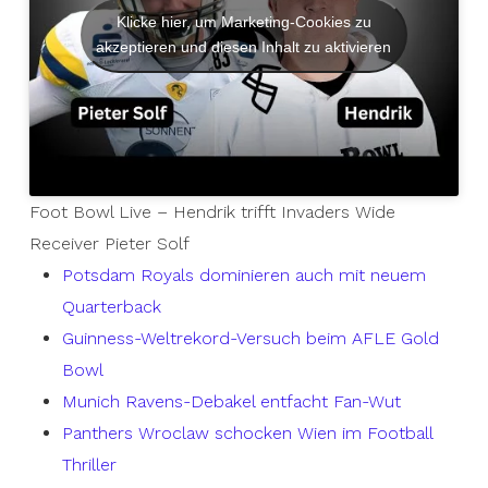
Klicke hier, um Marketing-Cookies zu
akzeptieren und diesen Inhalt zu aktivieren
Foot Bowl Live – Hendrik trifft Invaders Wide
Receiver Pieter Solf
Potsdam Royals dominieren auch mit neuem
Quarterback
Guinness-Weltrekord-Versuch beim AFLE Gold
Bowl
Munich Ravens-Debakel entfacht Fan-Wut
Panthers Wroclaw schocken Wien im Football
Thriller