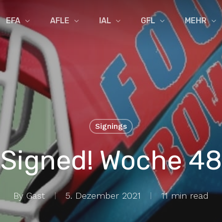
EFA
AFLE
IAL
GFL
MEHR
Signings
Signed! Woche 48
By
Gast
5. Dezember 2021
11 min read