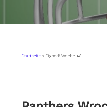
Startseite
»
Signed! Woche 48
Hit enter to search or ESC to close
Panthers Wroc