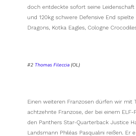
doch entdeckte sofort seine Leidenschaf
und 120kg schwere Defensive End spielte in
Dragons, Kotka Eagles, Cologne Crocodiles
#2
Thomas Fileccia
(OL)
Einen weiteren Franzosen dürfen wir mit T
achtzehnte Franzose, der bei einem ELF-Fr
den Panthers Star-Quarterback Justice H
Landsmann Philéas Pasqualini reißen. Er e