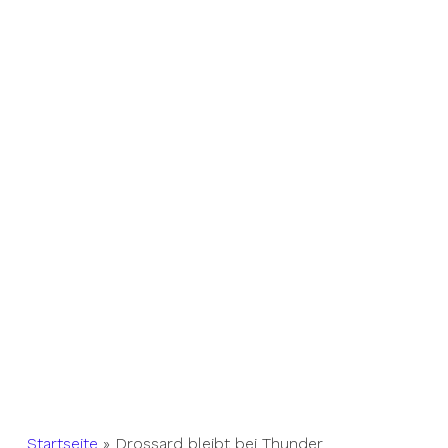
Startseite
»
Drossard bleibt bei Thunder