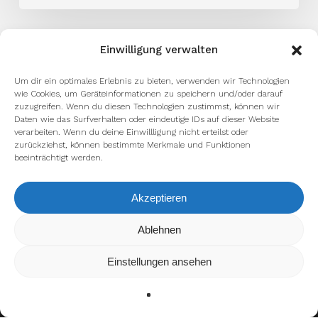
Einwilligung verwalten
Um dir ein optimales Erlebnis zu bieten, verwenden wir Technologien
wie Cookies, um Geräteinformationen zu speichern und/oder darauf
zuzugreifen. Wenn du diesen Technologien zustimmst, können wir
Daten wie das Surfverhalten oder eindeutige IDs auf dieser Website
verarbeiten. Wenn du deine Einwillligung nicht erteilst oder
zurückziehst, können bestimmte Merkmale und Funktionen
beeinträchtigt werden.
Akzeptieren
Wir verwenden Cookies, um dir die bestmögliche Erfahrung auf
Ablehnen
unserer Website zu bieten.
In den
Einstellungen
kannst du erfahren, welche Cookies wir
Einstellungen ansehen
verwenden oder sie ausschalten.
Zustimmen
Ablehnen
Einstellungen