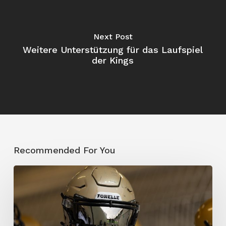
Next Post
Weitere Unterstützung für das Laufspiel
der Kings
Recommended For You
Berlin
Thunder
kämpft
ums