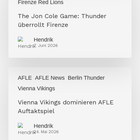
Firenze Red Lions
Cole
Game:
The Jon Cole Game: Thunder
Thunder
überrollt Firenze
überrollt
Firenze
Hendrik
7. Juni 2026
Vienna
AFLE
AFLE News
Berlin Thunder
Vikings
Vienna Vikings
dominieren
AFLE
Vienna Vikings dominieren AFLE
Auftaktspiel
Auftaktspiel
Hendrik
24. Mai 2026