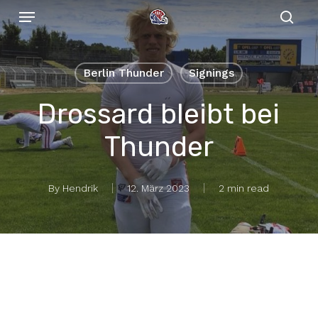
Menu
Skip
to
sear
main
content
Berlin Thunder
Signings
Drossard bleibt bei
Thunder
By
Hendrik
12. März 2023
2 min read