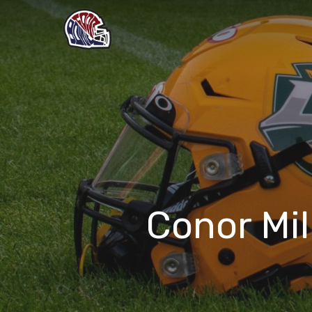
Skip
to
main
content
Conor Mil