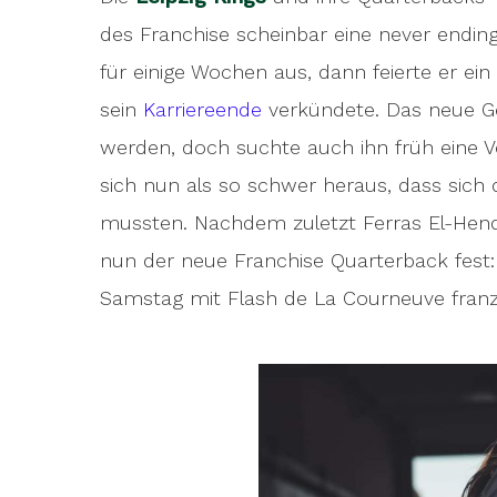
little chance of making the playoffs. The
des Franchise scheinbar eine never ending 
Gregory Miller
, who became French cha
für einige Wochen aus, dann feierte er e
sein
Karriereende
verkündete. Das neue Ges
werden, doch suchte auch ihn früh eine V
sich nun als so schwer heraus, dass sich 
mussten. Nachdem zuletzt Ferras El-Hend
nun der neue Franchise Quarterback fest:
Samstag mit Flash de La Courneuve franz