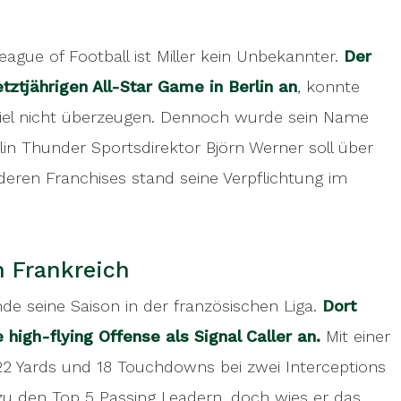
 games with the Cologne Crocodiles in the GFL,
nd attracted attention as an AFL passing yards
gue of Football ist Miller kein Unbekannter.
Der
just finished his season in the French league last
tztjährigen All-Star Game in Berlin an
, konnte
nse as a signal caller. With a completion
piel nicht überzeugen. Dennoch wurde sein Name
d 18 touchdowns with two interceptions, he was
lin Thunder Sportsdirektor Björn Werner soll über
in the regular season, but he did have the second
eren Franchises stand seine Verpflichtung im
rdan a speedy recovery.
n Frankreich
de seine Saison in der französischen Liga.
Dort
high-flying Offense als Signal Caller an.
Mit einer
22 Yards und 18 Touchdowns bei zwei Interceptions
zu den Top 5 Passing Leadern, doch wies er das