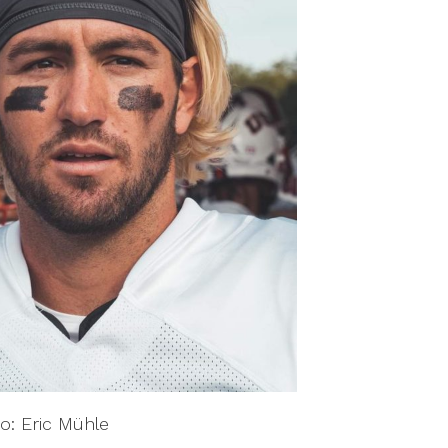
o: Eric Mühle
ns of the European League of Football. The 27-
 All-Star Game in Berlin, but failed to convince in a
ame was floated as an option with many teams.
rner is said to have thought about him, but other
 him.
o: Eric Mühle
 has plenty of experience to look back on in