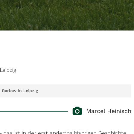
Leipzig
n Barlow in Leipzig
r quarterback
Jordan Barlow
yesterday. The 2021
Marcel Heinisch
ed early in the season. It is now certain that
everal more weeks. Too long for a team that has
das ist in der erst anderthalbjährigen Geschichte