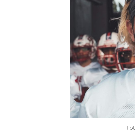
Fot
Miller is no stranger to the hardcore fa
year-old led the USA Eagles in last year’s
less than meaningful game. Still, his n
Berlin Thunder sports director Björn We
franchises were also considering signing
Fot
The Florida Atlantic University graduate