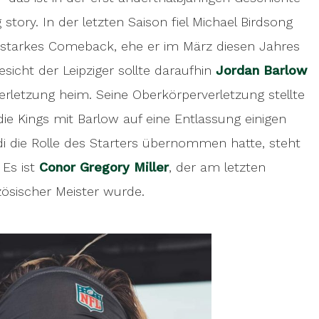
refore,
the Kings today introduced Conor
story. In der letzten Saison fiel Michael Birdsong
mpion last Saturday with Flash de La Courneuve.
in starkes Comeback, ehe er im März diesen Jahres
icht der Leipziger sollte daraufhin
Jordan Barlow
erletzung heim. Seine Oberkörperverletzung stellte
die Kings mit Barlow auf eine Entlassung einigen
i die Rolle des Starters übernommen hatte, steht
 Es ist
Conor Gregory Miller
, der am letzten
ösischer Meister wurde.