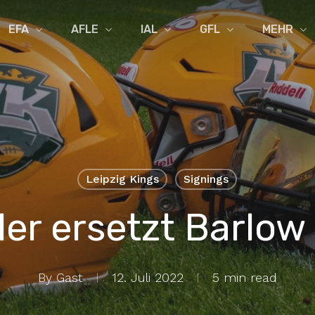
EFA
AFLE
IAL
GFL
MEHR
Leipzig Kings
Signings
ler ersetzt Barlow 
By
Gast
12. Juli 2022
5 min read