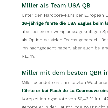
Miller als Team USA QB
Europe. In 2019, he was active for four
and in 2021 he ran for the Graz Giants a
Unter den Hardcore-Fans der European Lea
leader (2516 yards in nine games). Miller 
26-jährige führte die USA Eagles beim le
weekend. There, he led a high-flying offe
aber bei einem wenig aussagekräftigen S
percentage of 56.43% for 1422 yards an
als Option bei vielen Teams gehandelt. Ber
not one of the top five passing leaders 
ihn nachgedacht haben, aber auch bei and
best quarterback rating (125,06).
Raum.
We wish Conor the best of luck and Jo
Miller mit dem besten QBR i
Miller beendete erst am letzten Wochenen
führte er bei Flash de La Courneuve eine 
Komplettierungsquote von 56,43 % für 14
gehörte er in der Hauptrunde zwar nicht 