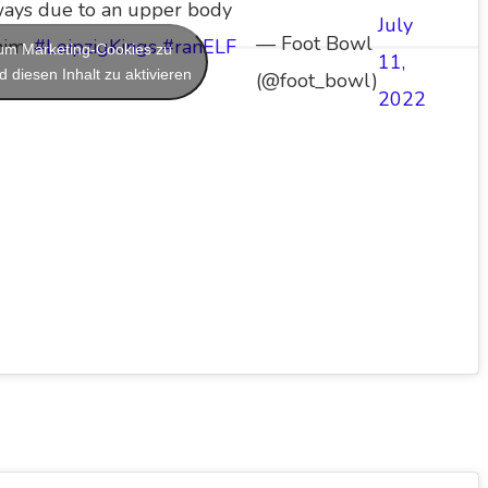
ways due to an upper body
July
— Foot Bowl
him.
#LeipzigKings
#ranELF
, um Marketing-Cookies zu
11,
 diesen Inhalt zu aktivieren
(@foot_bowl)
2022