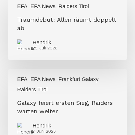
Traumdebüt:
EFA
EFA News
Raiders Tirol
Allen
räumt
Traumdebüt: Allen räumt doppelt
doppelt
ab
ab
Hendrik
25. Juli 2026
Galaxy
EFA
EFA News
Frankfurt Galaxy
feiert
Raiders Tirol
ersten
Sieg,
Galaxy feiert ersten Sieg, Raiders
Raiders
warten weiter
warten
weiter
Hendrik
7. Juni 2026