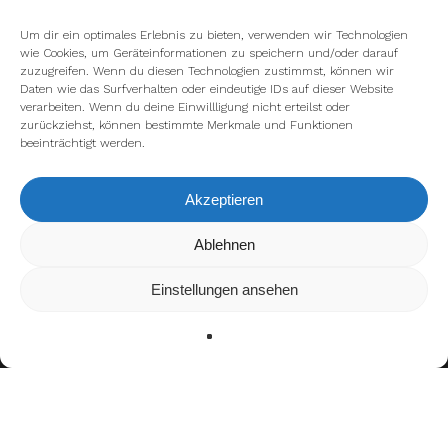
Um dir ein optimales Erlebnis zu bieten, verwenden wir Technologien
wie Cookies, um Geräteinformationen zu speichern und/oder darauf
zuzugreifen. Wenn du diesen Technologien zustimmst, können wir
Daten wie das Surfverhalten oder eindeutige IDs auf dieser Website
verarbeiten. Wenn du deine Einwillligung nicht erteilst oder
zurückziehst, können bestimmte Merkmale und Funktionen
beeinträchtigt werden.
Akzeptieren
Ablehnen
Wir verwenden Cookies, um dir die bestmögliche Erfahrung
auf unserer Website zu bieten.
In den
Einstellungen
kannst du erfahren, welche Cookies
Einstellungen ansehen
wir verwenden oder sie ausschalten.
Zustimmen
Ablehnen
Einstellungen