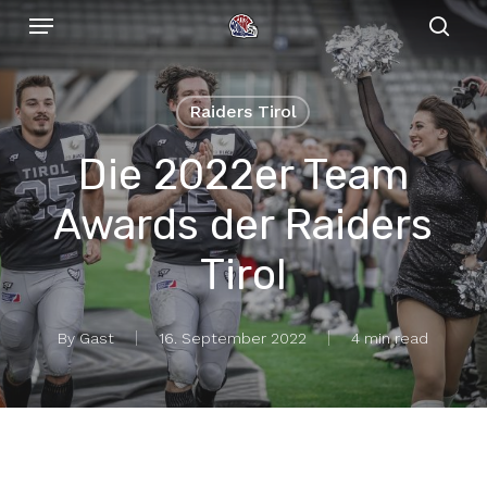
Menu
Skip
to
sear
main
content
Raiders Tirol
Die 2022er Team
Awards der Raiders
Tirol
By
Gast
16. September 2022
4 min read