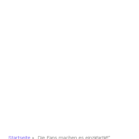
Startseite
»
„Die Fans machen es einzigartig!“