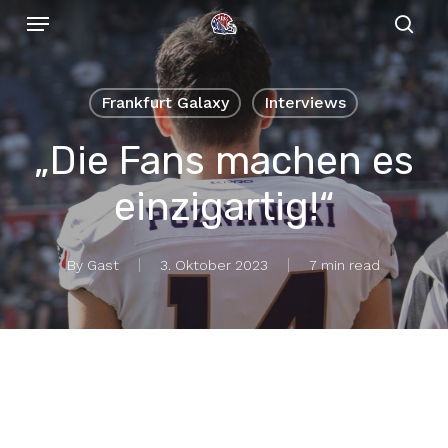
Menu
Skip
to
sear
main
content
Frankfurt Galaxy
Interviews
„Die Fans machen es
einzigartig!“
By
Gast
3. Oktober 2023
7 min read