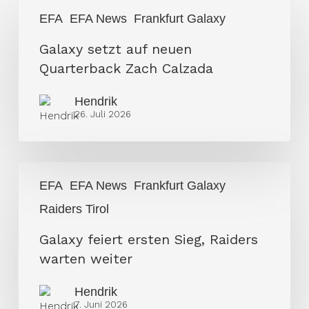
Galaxy
EFA
EFA News
Frankfurt Galaxy
setzt
auf
Galaxy setzt auf neuen
neuen
Quarterback Zach Calzada
Quarterback
Hendrik
Zach
26. Juli 2026
Calzada
Galaxy
EFA
EFA News
Frankfurt Galaxy
feiert
Raiders Tirol
ersten
Sieg,
Galaxy feiert ersten Sieg, Raiders
Raiders
warten weiter
warten
weiter
Hendrik
7. Juni 2026