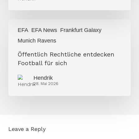
Öffentlich
EFA
EFA News
Frankfurt Galaxy
Rechtliche
Munich Ravens
entdecken
Football
Öffentlich Rechtliche entdecken
für
Football für sich
sich
Hendrik
28. Mai 2026
Leave a Reply