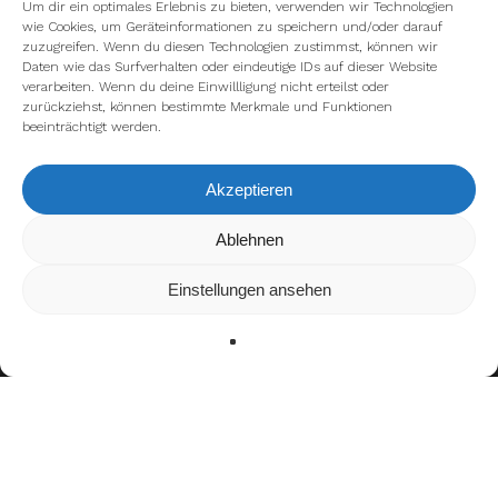
Um dir ein optimales Erlebnis zu bieten, verwenden wir Technologien
wie Cookies, um Geräteinformationen zu speichern und/oder darauf
zuzugreifen. Wenn du diesen Technologien zustimmst, können wir
Daten wie das Surfverhalten oder eindeutige IDs auf dieser Website
verarbeiten. Wenn du deine Einwillligung nicht erteilst oder
zurückziehst, können bestimmte Merkmale und Funktionen
beeinträchtigt werden.
Akzeptieren
Wir verwenden Cookies, um dir die bestmögliche Erfahrung auf
Ablehnen
unserer Website zu bieten.
In den
Einstellungen
kannst du erfahren, welche Cookies wir
Einstellungen ansehen
verwenden oder sie ausschalten.
Zustimmen
Ablehnen
Einstellungen