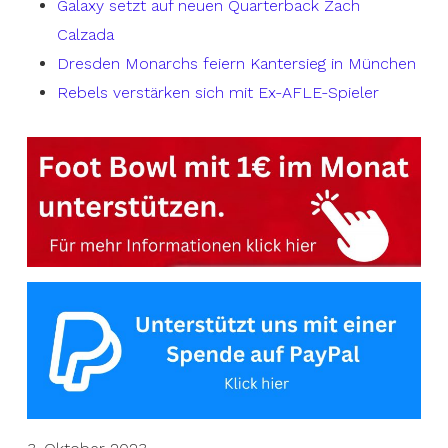
Galaxy setzt auf neuen Quarterback Zach
Calzada
Dresden Monarchs feiern Kantersieg in München
Rebels verstärken sich mit Ex-AFLE-Spieler