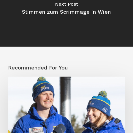
Next Post
Stimmen zum Scrimmage in Wien
Recommended For You
Das
Leben
eines
deutschen
Importspielers