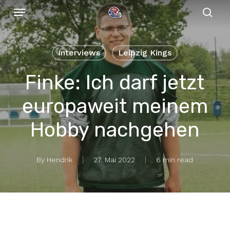
Menu
Skip
to
sear
main
content
Interviews
Leipzig Kings
Finke: Ich darf jetzt
europaweit meinem
Hobby nachgehen
By
Hendrik
27. Mai 2022
6 min read