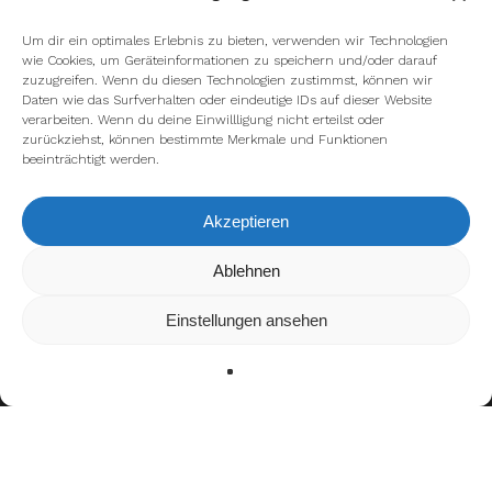
Um dir ein optimales Erlebnis zu bieten, verwenden wir Technologien
wie Cookies, um Geräteinformationen zu speichern und/oder darauf
zuzugreifen. Wenn du diesen Technologien zustimmst, können wir
Daten wie das Surfverhalten oder eindeutige IDs auf dieser Website
verarbeiten. Wenn du deine Einwillligung nicht erteilst oder
zurückziehst, können bestimmte Merkmale und Funktionen
beeinträchtigt werden.
facebook
youtube
instagram
spotify
twitch
Akzeptieren
Wir verwenden Cookies, um dir die bestmögliche Erfahrung auf
Ablehnen
email
unserer Website zu bieten.
In den
Einstellungen
kannst du erfahren, welche Cookies wir
Einstellungen ansehen
verwenden oder sie ausschalten.
Zustimmen
Ablehnen
Einstellungen
Impressum
Datenschutzerklärung