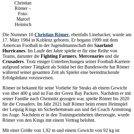
Christian
Römer –
Foto:
Marcel
Heinisch
Die Nummer 10
Christian Römer
, ebenfalls Linebacker, wurde am
17. März 1984 in Koblenz geboren. Er begann 1999 mit dem
American Football in der Jugendmannschaft der
Saarland
Hurricanes
. Im Laufe der Jahre spielte er für eine Reihe von
Teams, darunter die
Fighting Farmers
,
Mercenaries
und die
Crusaders
. Trotz einiger Unterbrechungen seiner Football-Karriere
aufgrund seiner Tätigkeit als Soldat bei der Bundeswehr hat Römer
während seiner gesamten Zeit als Spieler eine beeindruckende
Erfolgsbilanz vorzuweisen.
Römer ist bekannt für seine Vorliebe für Steaks ab einem Gewicht
von über 400 g und ist Fan der Green Bay Packers. Nachdem er mit
seiner Familie nach Chemnitz gezogen war, spielte Römer bis 2020
für die Crusaders. Im Jahr 2021 half Römer beim ersten Heimspiel
der Leipzig Kings im Sicherheitsteam aus und fiel Coach Armstrong
ins Auge. Nachdem er in den Trainingseinheiten überzeugte, wurde
Römer von den Kings mit einem Vertrag belohnt.
Mit einer Größe von 1,92 m und einem Gewicht von 92 kg ist