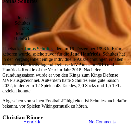
Jonas Schultes
Jonas
Schultes
– Foto:
Marcel
Heinisch
Linebacker
Jonas Schultes
, der am 16. Dezember 1998 in Erfurt
geboren wurde, spielte zuvor für die
Jena Hanfrieds
. Schultes hat
in der Vergangenheit einige individuelle Auszeichnungen erhalten.
Er wurde Hanfrieds Jugend Defense MVP im Jahr 2016 und
Hanfrieds Rookie of the Year im Jahr 2018. Nach der
Gründungssaison wurde er von den Kings zum Kings Defense
MVP ausgezeichnet. Außerdem hatte Schultes eine gute Saison
Leipzig Kings
Signings
2022, in der er in 12 Spielen 48 Tackles, 2,0 Sacks und 1,5 TFL
erzielen konnte.
Kings verlängern mit Schultes
Abgesehen von seinen Football-Fähigkeiten ist Schultes auch dafür
und Römer
bekannt, vor Spielen Wikingermusik zu hören.
Christian Römer
By
Hendrik
21. Mai 2023
No Comments
3 min read