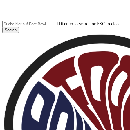
Skip
to
main
content
Hit enter to search or ESC to close
Search
Close
Search