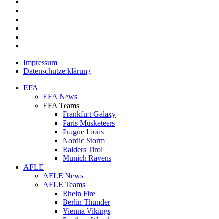
facebook
youtube
instagram
spotify
twitch
email
Impressum
Datenschutzerklärung
Close
EFA
Menu
EFA News
EFA Teams
Frankfurt Galaxy
Paris Musketeers
Prague Lions
Nordic Storm
Raiders Tirol
Munich Ravens
AFLE
AFLE News
AFLE Teams
Rhein Fire
Berlin Thunder
Vienna Vikings