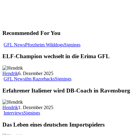
Recommended For You
ELF-
GFL News
Pforzheim Wilddogs
Signings
Champion
wechselt
ELF-Champion wechselt in die Erima GFL
in
die
Erima
Hendrik
6. Dezember 2025
GFL
Erfahrener
GFL News
ifm Razorbacks
Signings
Italiener
wird
Erfahrener Italiener wird DB-Coach in Ravensburg
DB-
Coach
in
Hendrik
1. Dezember 2025
Ravensburg
Das
Interviews
Signings
Leben
eines
Das Leben eines deutschen Importspielers
deutschen
Importspielers