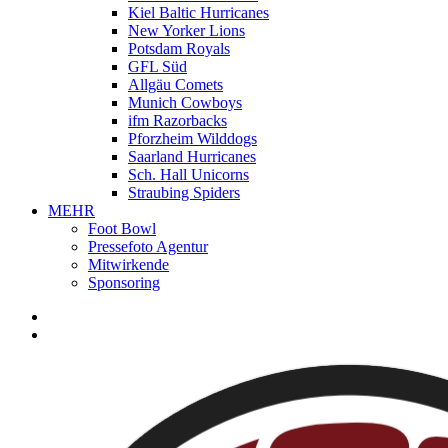
Kiel Baltic Hurricanes
New Yorker Lions
Potsdam Royals
GFL Süd
Allgäu Comets
Munich Cowboys
ifm Razorbacks
Pforzheim Wilddogs
Saarland Hurricanes
Sch. Hall Unicorns
Straubing Spiders
MEHR
Foot Bowl
Pressefoto Agentur
Mitwirkende
Sponsoring
facebook
youtube
instagram
spotify
twitch
search