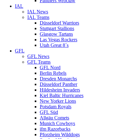
Panthers Wrocław
IAL
IAL News
IAL Teams
Düsseldorf Warriors
Stuttgart Stallions
Glasgow Tartans
Las Vegas Rockers
Utah Great 8´s
GFL
GFL News
GFL Teams
GFL Nord
Berlin Rebels
Dresden Monarchs
Düsseldorf Panther
Hildesheim Invaders
Kiel Baltic Hurricanes
New Yorker Lions
Potsdam Royals
GFL Süd
Allgäu Comets
Munich Cowboys
ifm Razorbacks
Pforzheim Wilddogs