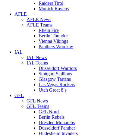
Raiders Tirol
Munich Ravens
AFLE
AFLE News
AFLE Teams
Rhein Fire
Berlin Thunder
Vienna Vikings
Panthers Wrocław
IAL
IAL News
IAL Teams
Düsseldorf Warriors
Stuttgart Stallions
Glasgow Tartans
Las Vegas Rockers
Utah Great 8´s
GFL
GFL News
GFL Teams
GFL Nord
Berlin Rebels
Dresden Monarchs
Düsseldorf Panther
Hildesheim Invaders