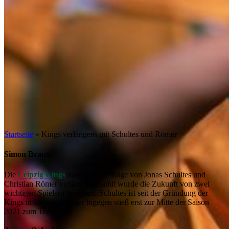
Startseite
»
Kings verlängern mit Schultes und Römer
Simon Braun
Die
Leipzig Kings
haben die Verträge von Jonas Schultes und
Christian Römer verlängert. Damit wurde die Zukunft von zwei
wichtigen Spielern gesichert. Schultes ist seit der Gründung der
Kings in Leipzig. Römer higegen stieß erst zur Mitte der Saison
2021 zum Team.