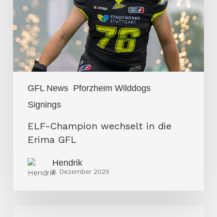
die
Erima
GFL
GFL News
Pforzheim Wilddogs
Signings
ELF-Champion wechselt in die
Erima GFL
Hendrik
6. Dezember 2025
Erfahrener