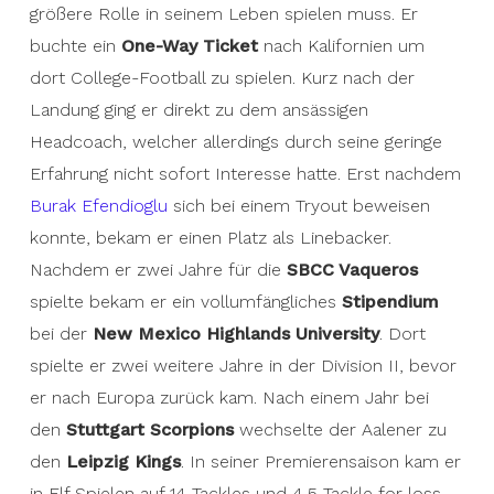
größere Rolle in seinem Leben spielen muss. Er
buchte ein
One-Way Ticket
nach Kalifornien um
dort College-Football zu spielen. Kurz nach der
Landung ging er direkt zu dem ansässigen
Headcoach, welcher allerdings durch seine geringe
Erfahrung nicht sofort Interesse hatte. Erst nachdem
Burak Efendioglu
sich bei einem Tryout beweisen
konnte, bekam er einen Platz als Linebacker.
Nachdem er zwei Jahre für die
SBCC Vaqueros
spielte bekam er ein vollumfängliches
Stipendium
bei der
New Mexico Highlands University
. Dort
spielte er zwei weitere Jahre in der Division II, bevor
er nach Europa zurück kam. Nach einem Jahr bei
den
Stuttgart Scorpions
wechselte der Aalener zu
den
Leipzig Kings
. In seiner Premierensaison kam er
in Elf Spielen auf 14 Tackles und 4,5 Tackle for loss.