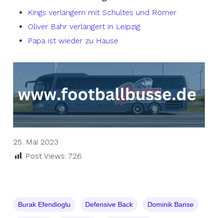
Kings verlängern mit Schultes und Römer
Oliver Bahr verlängert in Leipzig
Papa ist wieder zu Hause
25. Mai 2023
Post Views:
726
Burak Efendioglu
Defensive Back
Dominik Banse