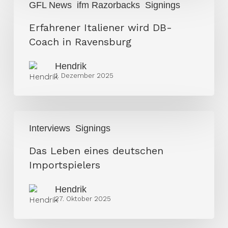
GFL News
ifm Razorbacks
Signings
Italiener
wird
Erfahrener Italiener wird DB-
DB-
Coach in Ravensburg
Coach
Hendrik
in
1. Dezember 2025
Ravensburg
Das
Interviews
Signings
Leben
eines
Das Leben eines deutschen
deutschen
Importspielers
Importspielers
Hendrik
27. Oktober 2025