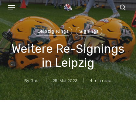
Menu
Skip
to
sear
main
content
Leipzig Kings
Signings
Weitere Re-Signings
in Leipzig
By
Gast
25. Mai 2023
4 min read