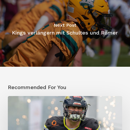
Next Post
Kings verlängern mit Schultes und Römer
Recommended For You
ELF-
Champion
wechselt
in