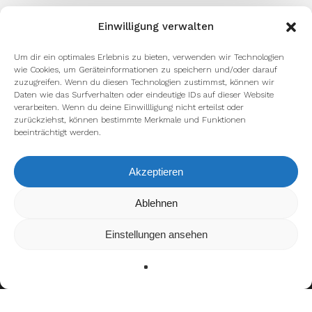
Einwilligung verwalten
Um dir ein optimales Erlebnis zu bieten, verwenden wir Technologien
wie Cookies, um Geräteinformationen zu speichern und/oder darauf
zuzugreifen. Wenn du diesen Technologien zustimmst, können wir
Daten wie das Surfverhalten oder eindeutige IDs auf dieser Website
verarbeiten. Wenn du deine Einwillligung nicht erteilst oder
zurückziehst, können bestimmte Merkmale und Funktionen
beeinträchtigt werden.
Akzeptieren
Wir verwenden Cookies, um dir die bestmögliche Erfahrung auf
Ablehnen
unserer Website zu bieten.
In den
Einstellungen
kannst du erfahren, welche Cookies wir
Einstellungen ansehen
verwenden oder sie ausschalten.
Zustimmen
Ablehnen
Einstellungen