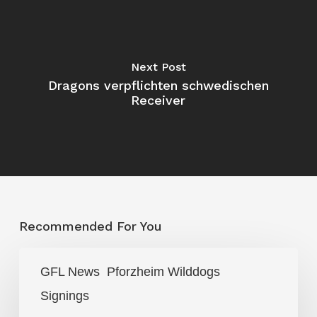
Next Post
Dragons verpflichten schwedischen
Receiver
Recommended For You
ELF-
GFL News
Pforzheim Wilddogs
Champion
Signings
wechselt