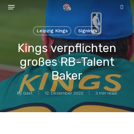
Menu
Skip
to
sear
main
content
Leipzig Kings
Signings
Kings verpflichten
großes RB-Talent
Baker
By
Gast
12. Dezember 2022
3 min read