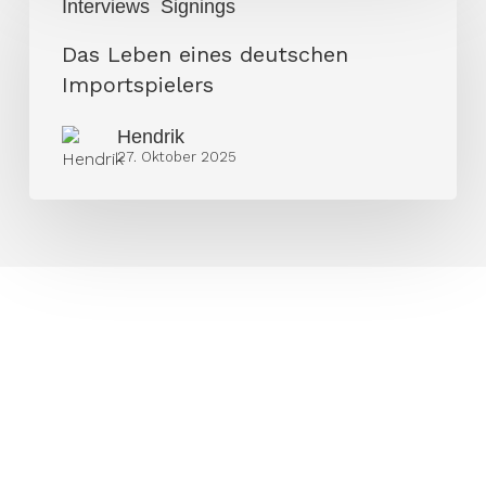
Interviews
Signings
Leben
eines
Das Leben eines deutschen
deutschen
Importspielers
Importspielers
Hendrik
27. Oktober 2025