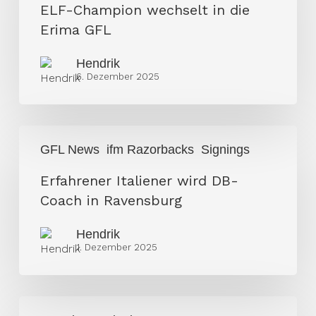
in
ELF-Champion wechselt in die
die
Erima GFL
Erima
GFL
Hendrik
6. Dezember 2025
Erfahrener
GFL News
ifm Razorbacks
Signings
Italiener
wird
Erfahrener Italiener wird DB-
DB-
Coach in Ravensburg
Coach
Hendrik
in
1. Dezember 2025
Ravensburg
Das