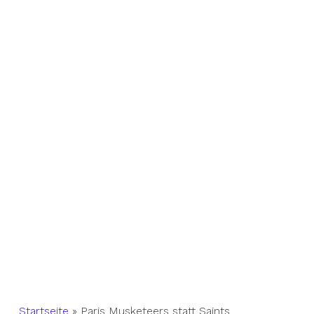
Startseite
»
Paris Musketeers statt Saints