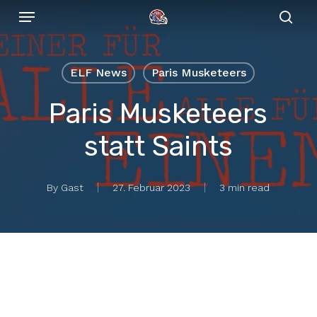
Menu
Skip
to
sear
main
content
ELF News
Paris Musketeers
Paris Musketeers
statt Saints
By
Gast
27. Februar 2023
3 min read