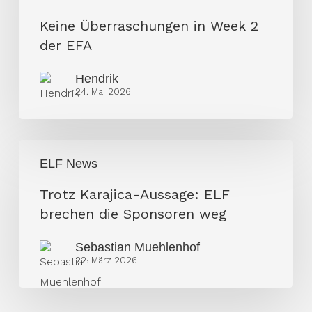
2
Keine Überraschungen in Week 2
der
der EFA
EFA
Hendrik
24. Mai 2026
Trotz
ELF News
Karajica-
Aussage:
Trotz Karajica-Aussage: ELF
ELF
brechen die Sponsoren weg
brechen
Sebastian Muehlenhof
die
22. März 2026
Sponsoren
weg