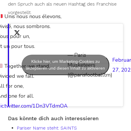
den Spruch auch als neuen Hashtag des Franchise
vorgestellt.
Unis nous nous élevons,
ivisé, nous sombrons.
ous pour un,
t un pour tous.
— Paris
Februa
Klicke hier, um Marketing-Cookies zu
Musketeers
Together we stand,
akzeptieren und diesen Inhalt zu aktivieren
27, 20
(@parisfootballtm)
ivided we fall.
ll for one,
nd one for all.
ic.twitter.com/1Dn3VTdmOA
Das könnte dich auch interessieren
Pariser Name steht: SAINTS