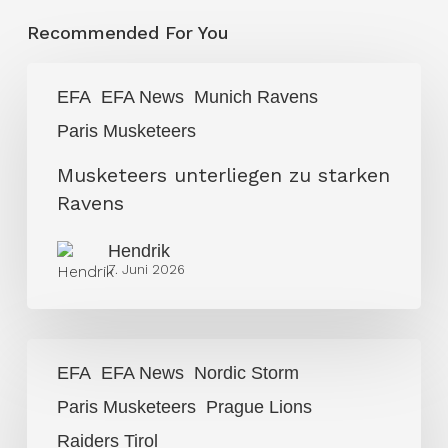
Recommended For You
Musketeers
EFA
EFA News
Munich Ravens
unterliegen
Paris Musketeers
zu
starken
Musketeers unterliegen zu starken
Ravens
Ravens
Hendrik
7. Juni 2026
Keine
EFA
EFA News
Nordic Storm
Überraschungen
Paris Musketeers
Prague Lions
in
Week
Raiders Tirol