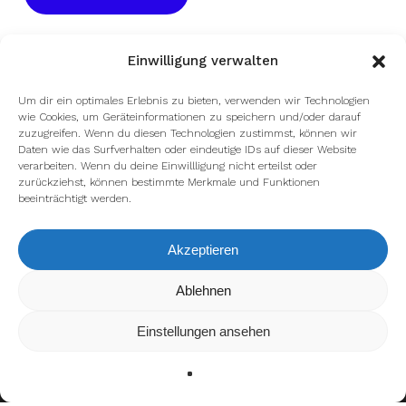
Einwilligung verwalten
Um dir ein optimales Erlebnis zu bieten, verwenden wir Technologien
wie Cookies, um Geräteinformationen zu speichern und/oder darauf
zuzugreifen. Wenn du diesen Technologien zustimmst, können wir
Daten wie das Surfverhalten oder eindeutige IDs auf dieser Website
verarbeiten. Wenn du deine Einwillligung nicht erteilst oder
zurückziehst, können bestimmte Merkmale und Funktionen
beeinträchtigt werden.
Akzeptieren
Wir verwenden Cookies, um dir die bestmögliche Erfahrung auf
Ablehnen
unserer Website zu bieten.
In den
Einstellungen
kannst du erfahren, welche Cookies wir
Einstellungen ansehen
verwenden oder sie ausschalten.
Zustimmen
Ablehnen
Einstellungen