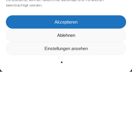
zurückziehst, können bestimmte Merkmale und Funktionen
beeinträchtigt werden.
Akzeptieren
Wir verwenden Cookies, um dir die bestmögliche Erfahrung auf
Ablehnen
unserer Website zu bieten.
In den
Einstellungen
kannst du erfahren, welche Cookies wir
Einstellungen ansehen
verwenden oder sie ausschalten.
Zustimmen
Ablehnen
Einstellungen