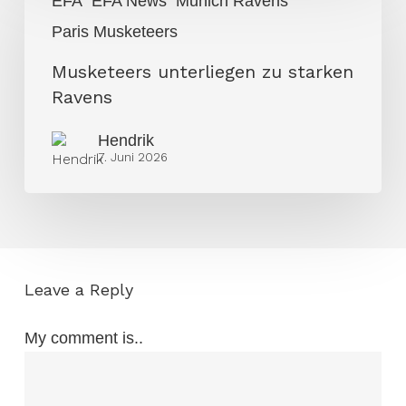
EFA
EFA News
Munich Ravens
unterliegen
Paris Musketeers
zu
starken
Musketeers unterliegen zu starken
Ravens
Ravens
Hendrik
7. Juni 2026
Leave a Reply
My comment is..