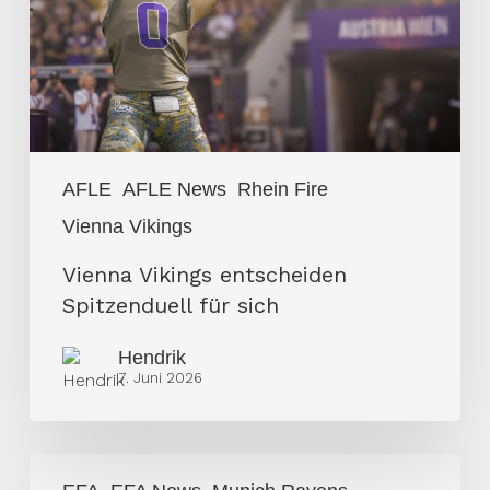
für
sich
AFLE
AFLE News
Rhein Fire
Vienna Vikings
Vienna Vikings entscheiden
Spitzenduell für sich
Hendrik
7. Juni 2026
Musketeers