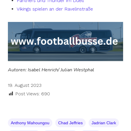
Panthers und Thunder im Duell
Vikings spielen an der Ravelinstraße
Autoren: Isabel Henrich/ Julian Westphal
19. August 2023
Post Views:
690
Anthony Mahoungou
Chad Jeffries
Jadrian Clark