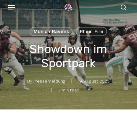
Menu
Skip
to
sear
main
content
Munich Ravens
Rhein Fire
Showdown im
Sportpark
By
Pressemeldung
19. August 2023
3 min read