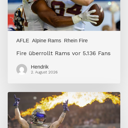
Fans
AFLE
Alpine Rams
Rhein Fire
Fire überrollt Rams vor 5.136 Fans
Hendrik
2. August 2026
Vienna
Vikings
entscheiden
Spitzenduell