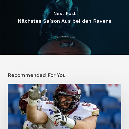
Next Post
Nächstes Saison Aus bei den Ravens
Recommended For You
Fire
überrollt
Rams
vor
5.136