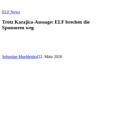
Trotz
ELF News
Karajica-
Aussage:
Trotz Karajica-Aussage: ELF brechen die
ELF
Sponsoren weg
brechen
die
Sponsoren
weg
Sebastian Muehlenhof
22. März 2026