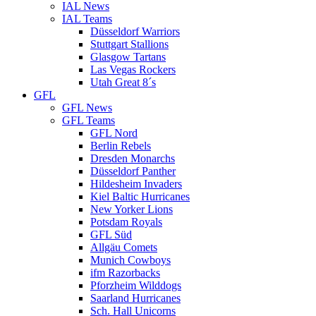
IAL News
IAL Teams
Düsseldorf Warriors
Stuttgart Stallions
Glasgow Tartans
Las Vegas Rockers
Utah Great 8´s
GFL
GFL News
GFL Teams
GFL Nord
Berlin Rebels
Dresden Monarchs
Düsseldorf Panther
Hildesheim Invaders
Kiel Baltic Hurricanes
New Yorker Lions
Potsdam Royals
GFL Süd
Allgäu Comets
Munich Cowboys
ifm Razorbacks
Pforzheim Wilddogs
Saarland Hurricanes
Sch. Hall Unicorns