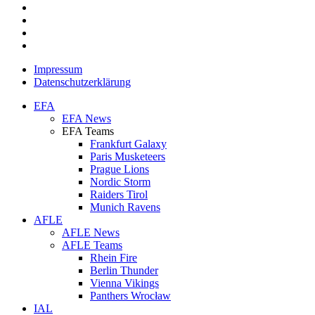
instagram
spotify
twitch
email
Impressum
Datenschutzerklärung
Close
EFA
Menu
EFA News
EFA Teams
Frankfurt Galaxy
Paris Musketeers
Prague Lions
Nordic Storm
Raiders Tirol
Munich Ravens
AFLE
AFLE News
AFLE Teams
Rhein Fire
Berlin Thunder
Vienna Vikings
Panthers Wrocław
IAL