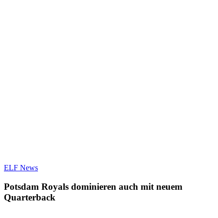
Potsdam
ELF News
Royals
dominieren
Potsdam Royals dominieren auch mit neuem
auch
Quarterback
mit
neuem