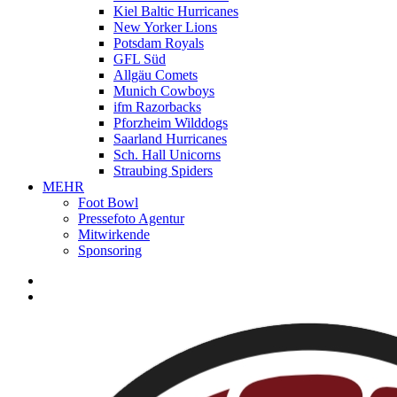
Kiel Baltic Hurricanes
New Yorker Lions
Potsdam Royals
GFL Süd
Allgäu Comets
Munich Cowboys
ifm Razorbacks
Pforzheim Wilddogs
Saarland Hurricanes
Sch. Hall Unicorns
Straubing Spiders
MEHR
Foot Bowl
Pressefoto Agentur
Mitwirkende
Sponsoring
facebook
youtube
instagram
spotify
twitch
search