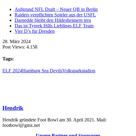
Aufgrund NFL Draft – Neuer QB in Berlin
Raiders verpflichten Spieler aus der USFL
Darnedde bleibt den Hildesheimern treu
Das ist Tyreek Hills Lieblings ELF Team
Vier D’s für Dresden
28. März 2024
Post Views:
4.158
Tags:
ELF 2024
Hamburg Sea Devils
Volksparkstadion
Hendrik
Hendrik gründete Foot Bowl am 30. April 2021. Mail:
footbowl@gmx.net
Unsere Partner und Sponsoren