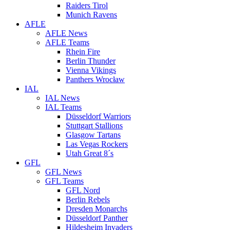
Raiders Tirol
Munich Ravens
AFLE
AFLE News
AFLE Teams
Rhein Fire
Berlin Thunder
Vienna Vikings
Panthers Wrocław
IAL
IAL News
IAL Teams
Düsseldorf Warriors
Stuttgart Stallions
Glasgow Tartans
Las Vegas Rockers
Utah Great 8´s
GFL
GFL News
GFL Teams
GFL Nord
Berlin Rebels
Dresden Monarchs
Düsseldorf Panther
Hildesheim Invaders