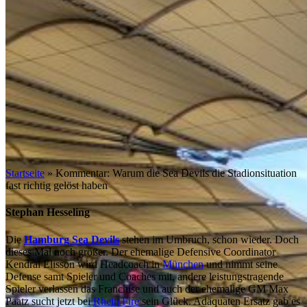
Startseite
»
Kommentar: Warum die Sea Devils die Stadionsituation
fast richtig gelöst haben
Stephan Hesseling
Die
Hamburg Sea Devils
stehen im Umbruch, schon wieder. Doch
dieses Mal noch größer. Der ehemalige Defensive Coordinator
Kendral Elisson wird Headcoach in
München
und nimmt seine
Defense samt Spieler und Coaches mit, andere leistungstragende
Spieler verlassen das Franchise und auch der ehemalige GM Max
Paatz sucht jetzt bei
Rhein Fire
sein Glück. Adäquaten Ersatz gab es