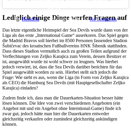
richtig gelöst haben
Lediglich einige Dinge werfen Fragen auf
By
Hendrik
28. März 2024
No Comments
6 min read
Das letzte eigentliche Heimspiel der Sea Devils wurde dann von der
Liga als das erste „International Game“ auserkoren. Das Spiel gegen
die Madrid Bravos soll hierbei im 8500 Personen fassenden Stadion
Šubićevac des kroatischen Fußballvereins HNK Šibenik stattfinden.
Dass dieses Stadion vermutlich auch zu großen Teilen aufgrund der
Verflechtungen von Zeljko Karajica zum Verein, dessen Besitzer er
ist, ausgewählt wurde ist wohl schwer zu leugnen. Was hierbei
jedoch verwirrt, ist, dass die Sea Devils darüber berichten für das
Spiel ausgewählt worden zu sein. Hierbei stellt sich jedoch die
Frage: Wie sieht es aus, wenn die Liga (in Form von Zeljko Karajica
als CEO) die Hamburg Sea Devils (mit Hauptgesellschafter Zeljko
Karajica) einladen?
Zudem finde ich, dass man die Dauerkarten-Situation besser hätte
lösen können. Die Idee von zwei verschiedenen Angeboten (ein
Angebot mit und ein Angebot ohne Interntional-Game) finde ich
zwar gut, jedoch hätte man hier die Dauerkarten entweder
gleichzeitig verkaufen oder zumindest gleichzeitig ankündigen
können.