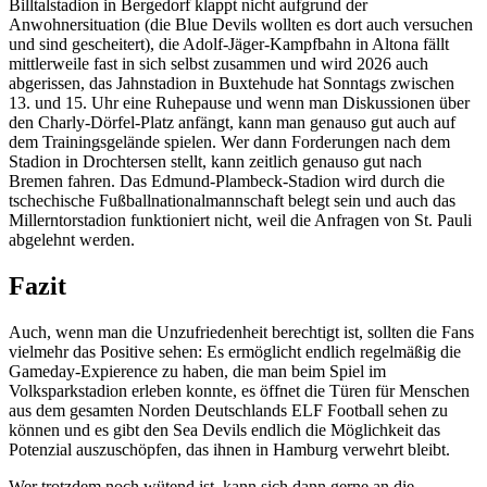
Billtalstadion in Bergedorf klappt nicht aufgrund der
Anwohnersituation (die Blue Devils wollten es dort auch versuchen
und sind gescheitert), die Adolf-Jäger-Kampfbahn in Altona fällt
mittlerweile fast in sich selbst zusammen und wird 2026 auch
abgerissen, das Jahnstadion in Buxtehude hat Sonntags zwischen
13. und 15. Uhr eine Ruhepause und wenn man Diskussionen über
den Charly-Dörfel-Platz anfängt, kann man genauso gut auch auf
dem Trainingsgelände spielen. Wer dann Forderungen nach dem
Stadion in Drochtersen stellt, kann zeitlich genauso gut nach
Bremen fahren. Das Edmund-Plambeck-Stadion wird durch die
tschechische Fußballnationalmannschaft belegt sein und auch das
Millerntorstadion funktioniert nicht, weil die Anfragen von St. Pauli
abgelehnt werden.
Fazit
Auch, wenn man die Unzufriedenheit berechtigt ist, sollten die Fans
vielmehr das Positive sehen: Es ermöglicht endlich regelmäßig die
Gameday-Expierence zu haben, die man beim Spiel im
Volksparkstadion erleben konnte, es öffnet die Türen für Menschen
aus dem gesamten Norden Deutschlands ELF Football sehen zu
können und es gibt den Sea Devils endlich die Möglichkeit das
Potenzial auszuschöpfen, das ihnen in Hamburg verwehrt bleibt.
Wer trotzdem noch wütend ist, kann sich dann gerne an die