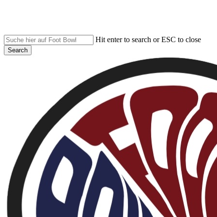
Skip
to
main
content
Hit enter to search or ESC to close
Search
Close
Search