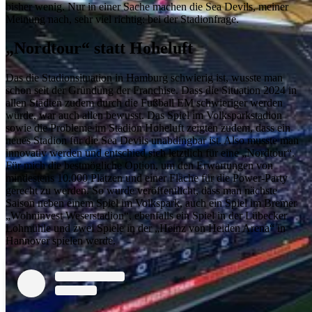
bisher wenig. Nur in einer Sache machen die Sea Devils, meiner
Meinung nach, sehr viel richtig: bei der Stadionfrage.
„Nordtour“ statt Hoheluft
Das die Stadionsituation in Hamburg schwierig ist, wusste man
schon seit der Gründung der Franchise. Dass die Situation 2024 in
allen Städten zudem durch die Fußball EM schwieriger werden
würde, war auch allen bewusst. Das Spiel im Volksparkstadion
sowie die Probleme im Stadion Hoheluft zeigten zudem, dass ein
neues Stadion für die Sea Devils unabdingbar ist. Also musste man
innovativ werden und entschied sich letztlich für eine „Nordtour“.
Für mich die bestmögliche Option, um den Erwartungen von
mindestens 10.000 Plätzen und einer Fläche für die Power-Party
gerecht zu werden. So wurde veröffentlicht, dass man nächste
Saison neben einem Spiel im Volkspark, auch ein Spiel im Bremer
„Wohninvest Weserstadion“, ebenfalls ein Spiel in der Lübecker
Lohmühle und zwei Spiele in der „Heinz von Heiden Arena“ in
Hannover spielen werde.