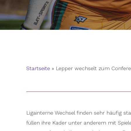
Startseite
»
Lepper wechselt zum Confer
Ligainterne Wechsel finden sehr häufig st
Hit enter to search or ESC to close
füllen ihre Kader unter anderem mit Spiel