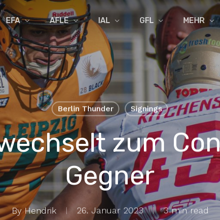
EFA
AFLE
IAL
GFL
MEHR
Berlin Thunder
Signings
wechselt zum Con
Gegner
By
Hendrik
26. Januar 2023
3 min read