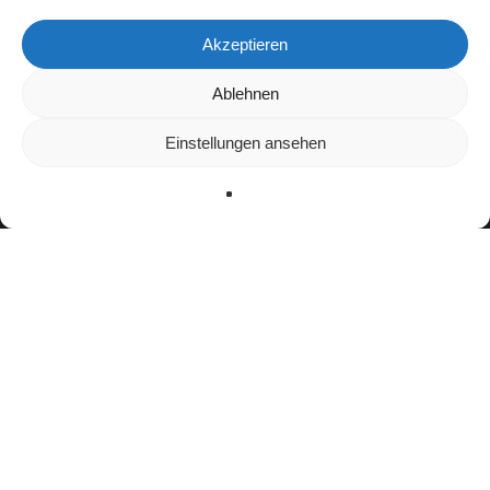
Akzeptieren
Wir verwenden Cookies, um dir die bestmögliche Erfahrung auf
Ablehnen
unserer Website zu bieten.
In den
Einstellungen
kannst du erfahren, welche Cookies wir
Einstellungen ansehen
verwenden oder sie ausschalten.
Zustimmen
Ablehnen
Einstellungen