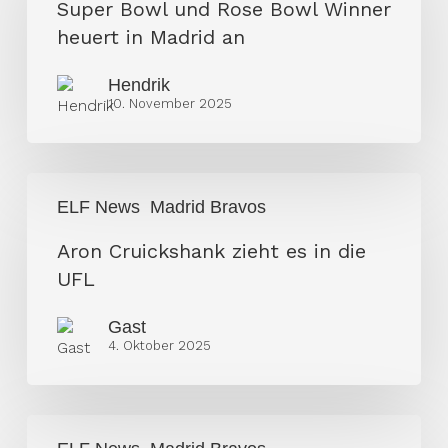
und
Super Bowl und Rose Bowl Winner
Rose
heuert in Madrid an
Bowl
Hendrik
Winner
10. November 2025
heuert
in
Madrid
Aron
an
ELF News
Madrid Bravos
Cruickshank
zieht
Aron Cruickshank zieht es in die
es
UFL
in
Gast
die
4. Oktober 2025
UFL
Spanische