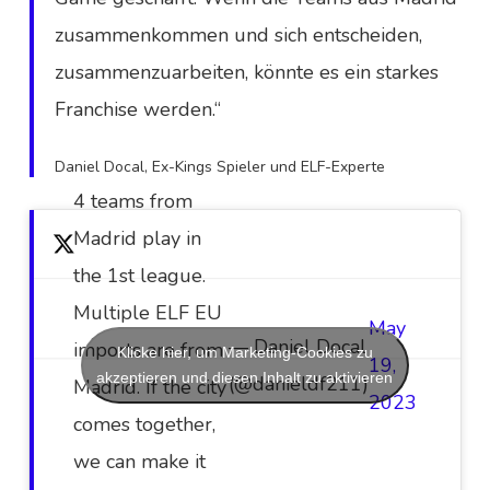
zusammenkommen und sich entscheiden,
zusammenzuarbeiten, könnte es ein starkes
Franchise werden.“
Daniel Docal, Ex-Kings Spieler und ELF-Experte
4 teams from
Madrid play in
the 1st league.
Multiple ELF EU
May
— Daniel Docal
imports are from
Klicke hier, um Marketing-Cookies zu
19,
akzeptieren und diesen Inhalt zu aktivieren
(@danieldf211)
Madrid. If the city
2023
comes together,
we can make it