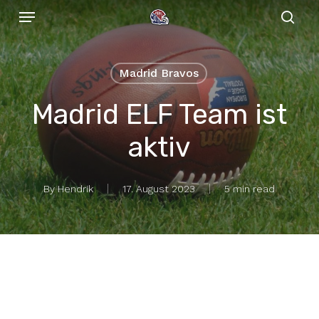
Menu
Skip
to
sear
main
content
Madrid Bravos
Madrid ELF Team ist
aktiv
By
Hendrik
17. August 2023
5 min read