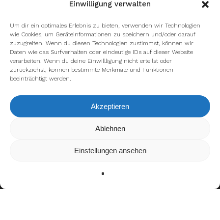
Einwilligung verwalten
Um dir ein optimales Erlebnis zu bieten, verwenden wir Technologien
wie Cookies, um Geräteinformationen zu speichern und/oder darauf
zuzugreifen. Wenn du diesen Technologien zustimmst, können wir
Daten wie das Surfverhalten oder eindeutige IDs auf dieser Website
verarbeiten. Wenn du deine Einwillligung nicht erteilst oder
zurückziehst, können bestimmte Merkmale und Funktionen
beeinträchtigt werden.
Akzeptieren
Wir verwenden Cookies, um dir die bestmögliche Erfahrung auf
Ablehnen
unserer Website zu bieten.
In den
Einstellungen
kannst du erfahren, welche Cookies wir
Einstellungen ansehen
verwenden oder sie ausschalten.
Zustimmen
Ablehnen
Einstellungen