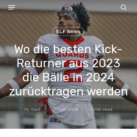
Menu
Skip
to
sear
main
content
ELF News
Wo die besten Kick-
Returner aus 2023
die Bälle in 2024
zurücktragen werden
By
Gast
2. April 2024
3 min read