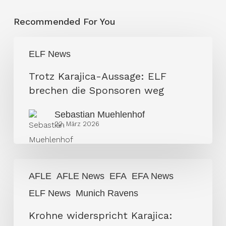
Recommended For You
Trotz
ELF News
Karajica-
Aussage:
Trotz Karajica-Aussage: ELF
ELF
brechen die Sponsoren weg
brechen
Sebastian Muehlenhof
die
22. März 2026
Sponsoren
weg
Krohne
AFLE
AFLE News
EFA
EFA News
widerspricht
ELF News
Munich Ravens
Karajica:
„Rechtliche
Krohne widerspricht Karajica:
Position