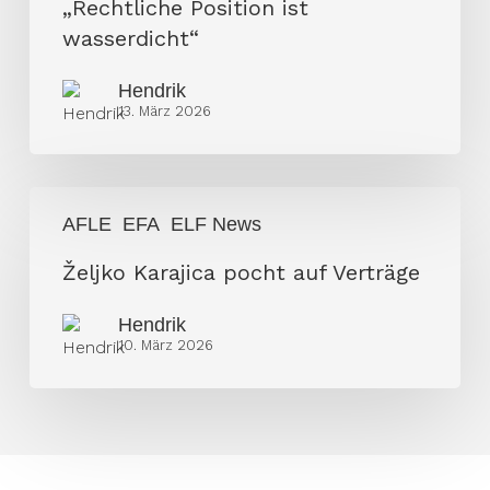
„Rechtliche Position ist
ist
wasserdicht“
wasserdicht“
Hendrik
13. März 2026
Željko
AFLE
EFA
ELF News
Karajica
pocht
Željko Karajica pocht auf Verträge
auf
Hendrik
Verträge
10. März 2026